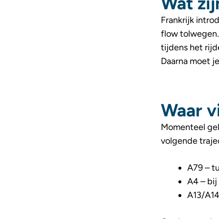
Wat zij
Frankrijk intr
flow tolwegen
tijdens het rij
Daarna moet je 
Waar v
Momenteel geld
volgende traje
A79 – t
A4 – bij
A13/A14 