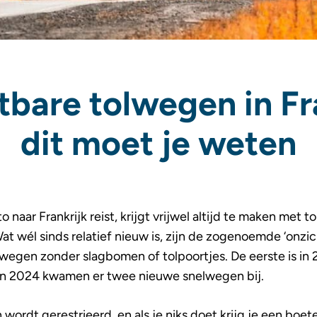
bare tolwegen in Fr
dit moet je weten
 naar Frankrijk reist, krijgt vrijwel altijd te maken met t
at wél sinds relatief nieuw is, zijn de zogenoemde ‘onzic
wegen zonder slagbomen of tolpoortjes. De eerste is in
 en 2024 kwamen er twee nieuwe snelwegen bij.
ordt gerestrieerd, en als je niks doet krijg je een boet