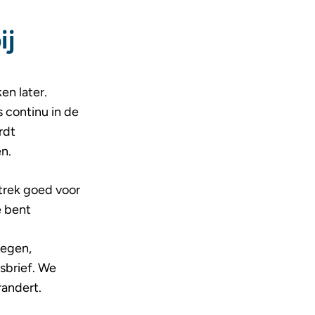
ij
en later.
 continu in de
rdt
n.
rtrek goed voor
e bent
wegen,
sbrief. We
randert.