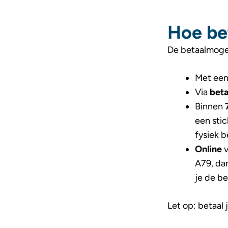
Hoe bet
De betaalmogel
Met ee
Via
bet
Binnen
een stic
fysiek be
Online
v
A79, dan
je de be
Let op: betaal 