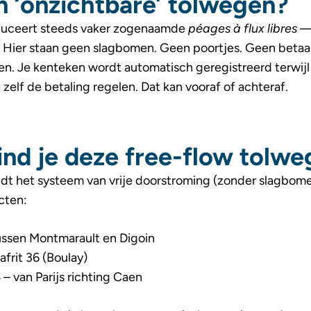
n ‘onzichtbare’ tolwegen?
oduceert steeds vaker zogenaamde
péages à flux libres
— 
. Hier staan geen slagbomen. Geen poortjes. Geen bet
den. Je kenteken wordt automatisch geregistreerd terwijl 
zelf de betaling regelen. Dat kan vooraf of achteraf.
ind je deze free-flow tolw
t het systeem van vrije doorstroming (zonder slagbom
cten:
ussen Montmarault en Digoin
 afrit 36 (Boulay)
– van Parijs richting Caen