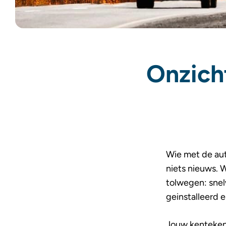
Onzicht
Wie met de auto
niets nieuws. W
tolwegen: snel
geinstalleerd
Jouw kenteken w