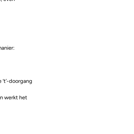
anier:
e ‘t’-doorgang
en werkt het