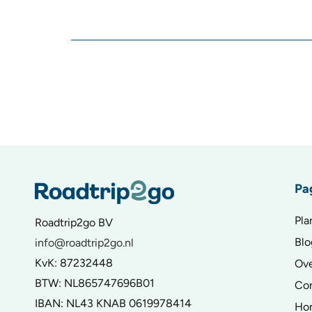
Pa
Pla
Roadtrip2go BV
Blo
info@roadtrip2go.nl
KvK: 87232448
Ove
BTW: NL865747696B01
Co
IBAN: NL43 KNAB 0619978414
Ho