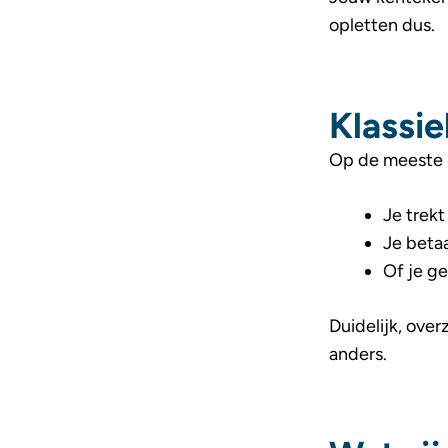
opletten dus.
Klassie
Op de meeste 
Je trekt
Je betaa
Of je ge
Duidelijk, over
anders.