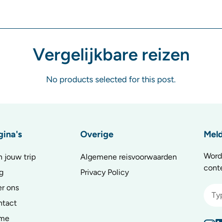
Vergelijkbare reizen
No products selected for this post.
gina's
Overige
Meld
Word
n jouw trip
Algemene reisvoorwaarden
cont
g
Privacy Policy
r ons
ntact
me