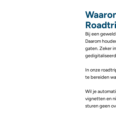
Waarom 
Roadtr
Bij een geweld
Daarom houden 
gaten. Zeker in
gedigitaliseer
In onze roadtr
te bereiden wat
Wil je automat
vignetten en n
sturen geen ov