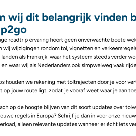
wij dit belangrijk vinden b
ip2go
ige roadtrip ervaring hoort geen onverwachte boete wek
wij wijzigingen rondom tol, vignetten en verkeersregels
 landen als Frankrijk, waar het systeem steeds verder wo
d en waar wij als Nederlanders ook simpwelweg vaak rijde
ips houden we rekening met toltrajecten door je voor ve
 op jouw route ligt, zodat je vooraf weet waar je aan to
isch op de hoogte blijven van dit soort updates over tol
ieuwe regels in Europa? Schrijf je dan in voor onze nieuw
erload, alleen relevante updates wanneer er écht iets ve