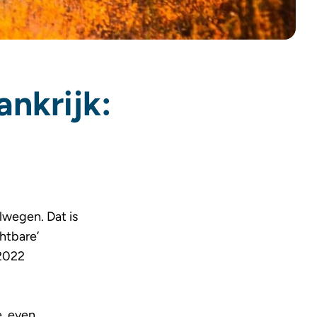
ankrijk:
olwegen. Dat is
htbare’
 2022
e, even