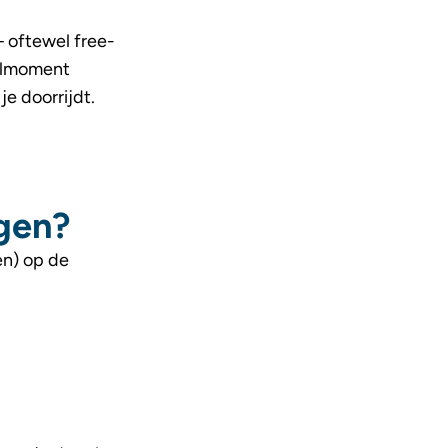
oftewel free-
aalmoment
je doorrijdt.
egen?
en) op de